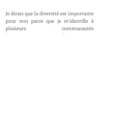
Je dirais que la diversité est importante 
pour moi parce que je m’identifie à 
plusieurs communautés 
historiquement marginalisées et voir 
plus de personnes similaires dans les 
géosciences qui font partie de ces 
mêmes communautés est une 
représentation importante non 
seulement pour moi, mais aussi pour 
les générations à venir.
Je crois fermement que ce sur quoi il 
faut également se concentrer, c’est 
l’intersectionnalité entre les préjugés 
dans les géosciences, le genre, les 
capacités, l’identité, etc. Chacun a ses 
propres expériences uniques, donc 