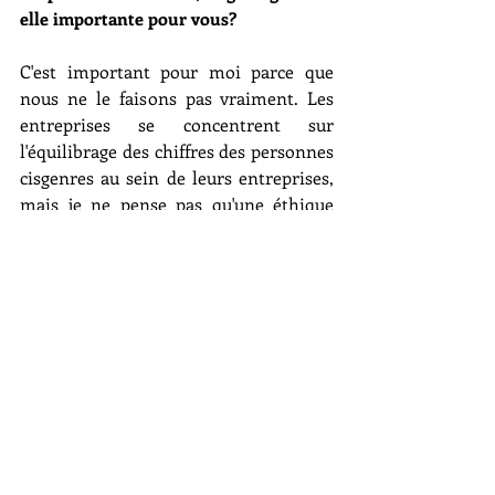
elle importante pour vous?
C'est important pour moi parce que 
nous ne le faisons pas vraiment. Les 
entreprises se concentrent sur 
l'équilibrage des chiffres des personnes 
cisgenres au sein de leurs entreprises, 
mais je ne pense pas qu'une éthique 
d'acceptation soit encore suffisamment 
ressentie. Mon espoir est que nous 
nous éloignions de la conversation sur 
le genre et que nous nous concentrions 
davantage sur le soutien aux 
personnes, avec la manière dont nous 
structurons nos systèmes, notre 
équipement et notre leadership.
Pourquoi cela devrait-il être important 